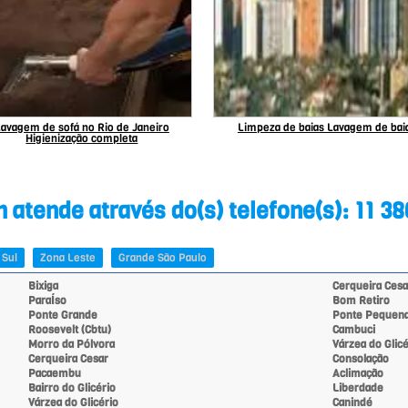
avagem de sofá no Rio de Janeiro
Limpeza de baias Lavagem de bai
Higienização completa
atende através do(s) telefone(s): 11 3
 Sul
Zona Leste
Grande São Paulo
Bixiga
Cerqueira Cesa
ParaÍso
Bom Retiro
Ponte Grande
Ponte Pequen
Roosevelt (Cbtu)
Cambuci
Morro da Pólvora
Várzea do Glicé
Cerqueira Cesar
Consolação
Pacaembu
Aclimação
Bairro do Glicério
Liberdade
Várzea do Glicério
Canindé