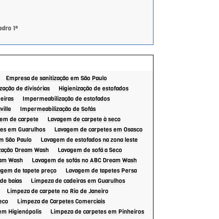
Dream Wash
Limpeza de sofá
dro 1º
Limpeza de sofá Alphaville
Limpeza de sofá no Rio de Janeiro
Limpeza de Sofás
Limpeza de Sofás a Seco
Empresa de sanitização em São Paulo
Limpeza de sofás Dream Wash Atendimento
no Morumbi
zação de divisórias
Higienização de estofados
Limpeza de sofás em Barueri
eiras
Impermeabilização de estofados
ille
Impermeabilização de Sofás
Limpeza de sofás em Guarulhos
em de carpete
Lavagem de carpete à seco
Limpeza de sofás em Higienópolis
es em Guarulhos
Lavagem de carpetes em Osasco
Limpeza de sofás em Osasco
m São Paulo
Lavagem de estofados na zona leste
Limpeza de sofás em Pinheiros
ização Dream Wash
Lavagem de sofá a Seco
Limpeza de sofás em Santana de Parnaíba
eam Wash
Lavagem de sofás no ABC Dream Wash
Dream Wash
agem de tapete preço
Lavagem de tapetes Persa
Limpeza de sofás em Santo Amaro
de baias
Limpeza de cadeiras em Guarulhos
Limpeza de sofás em São Bernardo do
Limpeza de carpete no Rio de Janeiro
Campo
eco
Limpeza de Carpetes Comerciais
Limpeza de sofás em São Caetano do Sul
em Higienópolis
Limpeza de carpetes em Pinheiros
Limpeza de sofás menor preço na Dream