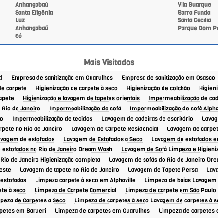
Anhangabaú
Vila Buarque
Santa Efigênia
Barra Funda
Luz
Santa Cecília
Anhangabaú
Parque Dom Pe
Sé
Mais Visitados
d
Empresa de sanitização em Guarulhos
Empresa de sanitização em Osasco
de carpete
Higienização de carpete à seco
Higienização de colchão
Higieni
tapete
Higienização e lavagem de tapetes orientais
Impermeabilização de cad
 Rio de Janeiro
Impermeabilização de sofá
Impermeabilização de sofá Alphav
ro
Impermeabilização de tecidos
Lavagem de cadeiras de escritório
Lavag
pete no Rio de Janeiro
Lavagem de Carpete Residencial
Lavagem de carpet
avagem de estofados
Lavagem de Estofados a Seco
Lavagem de estofados e
 estofados no Rio de Janeiro Dream Wash
Lavagem de Sofá Limpeza e Higien
Rio de Janeiro Higienização completa
Lavagem de sofás do Rio de Janeiro Dr
este
Lavagem de tapete no Rio de Janeiro
Lavagem de Tapete Persa
Lav
 estofadas
Limpeza carpete à seco em Alphaville
Limpeza de baias Lavagem 
te à seco
Limpeza de Carpete Comercial
Limpeza de carpete em São Paulo
peza de Carpetes a Seco
Limpeza de carpetes à seco Lavagem de carpetes à s
petes em Barueri
Limpeza de carpetes em Guarulhos
Limpeza de carpetes 