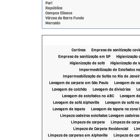
Pari
República
Campos Elíseos
Várzea da Barra Funda
Mercado
Cortinas
Empresa de sanitização covi
Empresa de sanitização em SP
Higienização 
Higienização de sofá
Higienização de 
Impermeabilização de Estofados no
Impermeabilização de Sofás no Rio de Janei
Lavagem de carpete em São Paulo
Lavagem de car
Lavagem de colchão
Lavagem de divisórias
L
Lavagem de estofados no ABC
Lavagem de
Lavagem de sofá Alphaville
Lavagem de sofá no 
Lavagem de tapete
Lavagem de tapete na zona l
Limpeza cadeiras estofadas Lavagem cadeiras
Limpeza de carpete
Limpeza de carpe
Limpeza de Carpete Residencial
Lim
Limpeza de carpetes em Alphaville
Limpeza de car