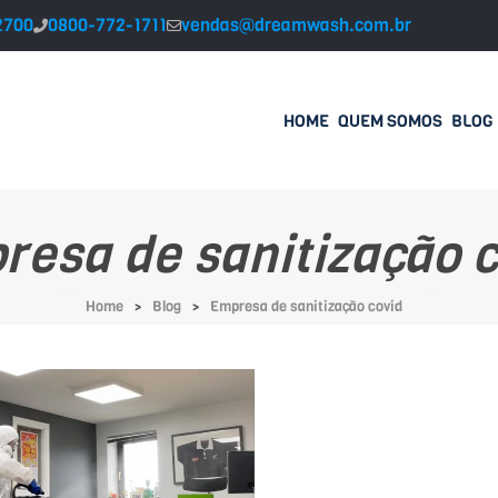
2700
0800-772-1711
vendas@dreamwash.com.br
HOME
QUEM SOMOS
BLOG
resa de sanitização c
Home
Blog
Empresa de sanitização covid