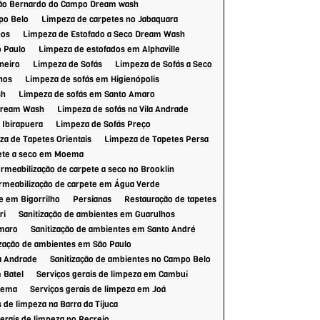
São Bernardo do Campo Dream wash
Wash
po Belo
Limpeza de carpetes no Jabaquara
Limpeza de sofás na Vila Andrade
bos
Limpeza de Estofado a Seco Dream Wash
Limpeza de sofás na zona leste
 Paulo
Limpeza de estofados em Alphaville
Limpeza de sofás no ABC
neiro
Limpeza de Sofás
Limpeza de Sofás a Seco
hos
Limpeza de sofás em Higienópolis
Limpeza de sofás no Campo Belo
sh
Limpeza de sofás em Santo Amaro
Limpeza de sofás no Ibirapuera
Dream Wash
Limpeza de sofás na Vila Andrade
Limpeza de Sofás Preço
 Ibirapuera
Limpeza de Sofás Preço
Limpeza de tapete Lavagem e higienização
a de Tapetes Orientais
Limpeza de Tapetes Persa
Dream Wash
pete a seco em Moema
Limpeza de tapete no Rio de Janeiro
rmeabilização de carpete a seco no Brooklin
Limpeza de Tapete Persa
rmeabilização de carpete em Água Verde
Limpeza de Tapetes Orientais
e em Bigorrilho
Persianas
Restauração de tapetes
Limpeza de Tapetes Persa
ri
Sanitização de ambientes em Guarulhos
Amaro
Sanitização de ambientes em Santo André
Limpeza de tapetes persa Dream Wash
ização de ambientes em São Paulo
Limpeza lavagem higienização e
impermeabilização de carpete a seco em
la Andrade
Sanitização de ambientes no Campo Belo
Moema
 Batel
Serviços gerais de limpeza em Cambuí
Limpeza lavagem higienização e
anema
Serviços gerais de limpeza em Joá
impermeabilização de carpete a seco na Vila
Olímpia
 de limpeza na Barra da Tijuca
Limpeza lavagem higienização e
erais de limpeza no Recreio