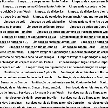
e Parnaíba
Limpeza de carpetes em Santo André
Limpeza de carpetes em 
Limpeza de carpetes na Chácara Santo Antônio
Limpeza de carpetes no Cam
de colchão Dream Wash
Limpeza de divisórias
Limpeza de divisórias e biom
os a seco Dream Wash
Limpeza de estofados Dream Wash Atendimento em São
Limpeza de sofá
Limpeza de sofá Alphaville
Limpeza de sofá no Rio de Ja
ento no Morumbi
Limpeza de sofás em Barueri
Limpeza de sofás em Guarul
a de sofás em Pinheiros
Limpeza de sofás em Santana de Parnaíba Dream Wa
Limpeza de sofás em São Caetano do Sul
Limpeza de sofás menor preço na 
peza de sofás no ABC
Limpeza de sofás no Campo Belo
Limpeza de sofás no
ash
Limpeza de tapete no Rio de Janeiro
Limpeza de Tapete Persa
Limpez
persa Dream Wash
Limpeza lavagem higienização e impermeabilização de car
ização de carpete a seco na Vila Olímpia
Limpeza lavagem higienização e impe
abilização de carpete a seco no Jardins
Limpeza lavagem higienização e impe
 carpete em Ahú
Limpeza lavagem higienização e impermeabilização de carpet
Sanitização de ambientes em Alphaville
Sanitização de ambientes em Barue
ão de ambientes em Santana de Parnaíba
Sanitização de ambientes em Santo 
o Bernardo do Campo
Sanitização de ambientes em São Caetano do Sul
Sanit
tização de ambientes na Chácara Santo Antônio
Sanitização de ambientes na Vi
ços de limpeza Serviços de lavagem Dream Wash
Serviços gerais de limpeza em
a
Serviços gerais de limpeza em Ecoville
Serviços gerais de limpeza em Ip
em Nova Campinas
Serviços gerais de limpeza em São Conrado
Serviços gerais
no Centro do Rio de Janeiro
Serviços gerais de limpeza no Leblon
Serviços g