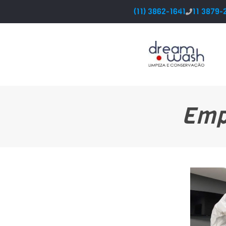
(11) 3862-1641
11 3879-
Emp