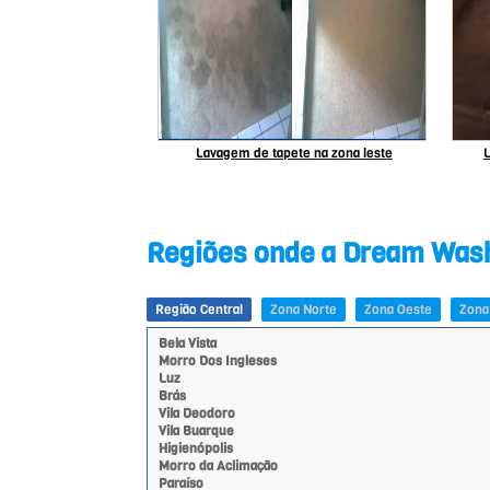
ás em Pinheiros
Lavagem de tapete na zona leste
L
Regiões onde a Dream Wash 
Região Central
Zona Norte
Zona Oeste
Zona
Bela Vista
Morro Dos Ingleses
Luz
Brás
Vila Deodoro
Vila Buarque
Higienópolis
Morro da Aclimação
Paraíso