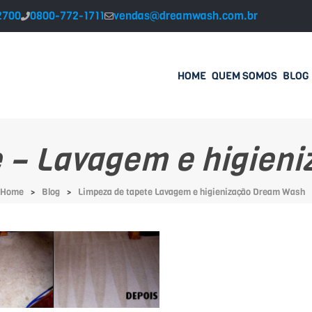
2700
0800-772-1711
vendas@dreamwash.com.br
HOME
QUEM SOMOS
BLOG
e – Lavagem e higien
Home
Blog
Limpeza de tapete Lavagem e higienização Dream Wash