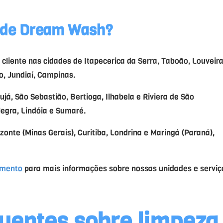
ede Dream Wash?
liente nas cidades de Itapecerica da Serra, Taboão, Louveira
do, Jundiaí, Campinas.
á, São Sebastião, Bertioga, Ilhabela e Riviera de São
Negra, Lindóia e Sumaré.
te (Minas Gerais), Curitiba, Londrina e Maringá (Paraná),
imento
para mais informações sobre nossas unidades e serviç
quentes sobre
limpeza