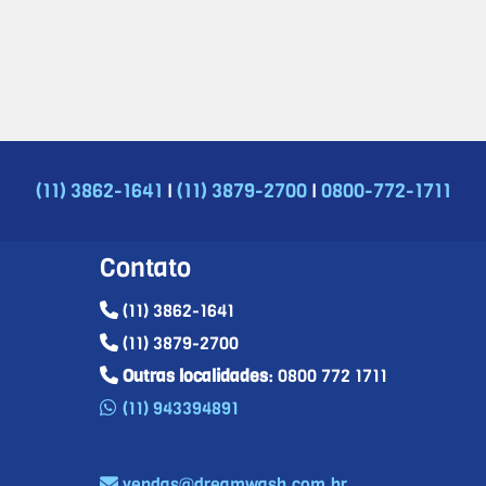
|
|
(11) 3862-1641
(11) 3879-2700
0800-772-1711
Contato
(11) 3862-1641
(11) 3879-2700
Outras localidades
: 0800 772 1711
(11) 943394891
vendas@dreamwash.com.br